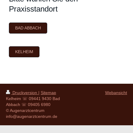
Praxisstandort
BAD ABBACH
KELHEIM
Druckversion
|
Sitemap
Webansicht
Kelheim ☏ 09441 9430 Bad
Abbach ☏ 09405 6980
© Augenarztcentrum
info@augenarztcentrum.de